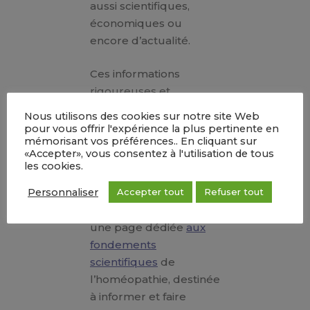
aussi scientifiques,
économiques ou
encore d’actualité.
Ces informations
rigoureuses et
documentées sont
Nous utilisons des cookies sur notre site Web
publiées sur le site de
pour vous offrir l'expérience la plus pertinente en
mémorisant vos préférences.. En cliquant sur
référence
«Accepter», vous consentez à l'utilisation de tous
www.monhomeomonchoix.fr
.
les cookies.
Personnaliser
MonHoméoMonchoix
Accepter tout
Refuser tout
héberge également
une page dédiée
aux
fondements
scientifiques
de
l’homéopathie, destinée
à informer et faire